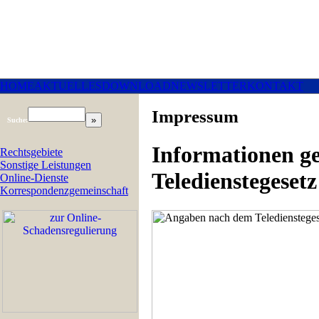
HOME
AKTUELLES
DOWNLOAD
NEWSLETTER
KONTAKT
Impressum
Suche:
Informationen g
Rechtsgebiete
Sonstige Leistungen
Teledienstegeset
Online-Dienste
Korrespondenzgemeinschaft